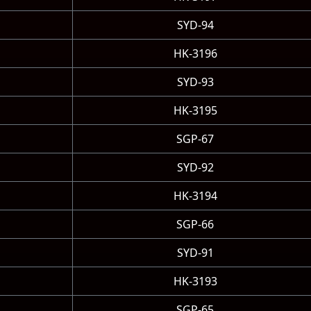
SYD-94
HK-3196
SYD-93
HK-3195
SGP-67
SYD-92
HK-3194
SGP-66
SYD-91
HK-3193
SGP-65