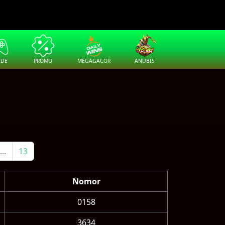
ADE
PROMO
MEGAGACOR
ANUBIS
...
13
Nomor
0158
3634