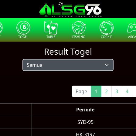
T
TOGEL
TABLE
FISHING
COCK F.
ARC
Result Togel
Page
1
2
3
4
Periode
SYD-95
HK-3197