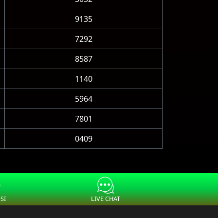
9135
7292
8587
1140
5964
7801
0409
SI
LIVE CHAT