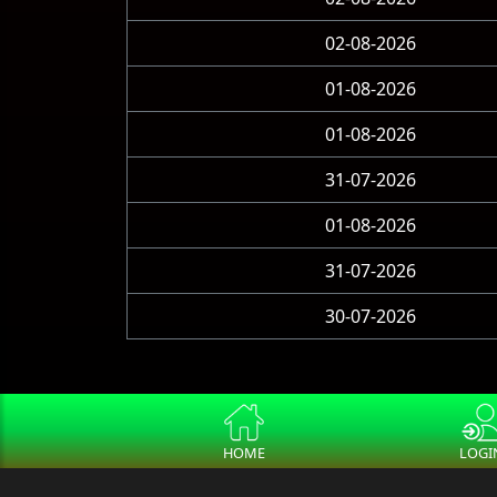
02-08-2026
01-08-2026
01-08-2026
31-07-2026
01-08-2026
31-07-2026
30-07-2026
HOME
LOGI