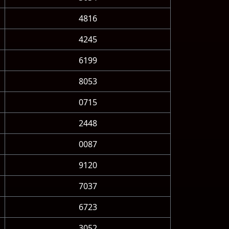
4816
4245
6199
8053
0715
2448
0087
9120
7037
6723
3052