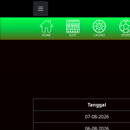
HOME
SLOT
CASINO
SPOR
Tanggal
07-08-2026
06-08-2026