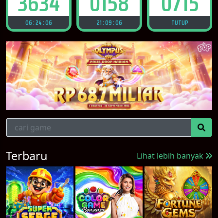
0158
0715
3634
21 : 09 : 05
TUTUP
06 : 24 : 05
Terbaru
Lihat lebih banyak