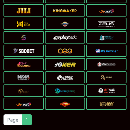
Page
1