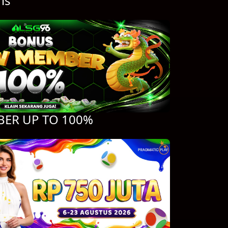
is
ER UP TO 100%