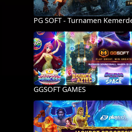
PG SOFT - Turnamen Kemerdek
GGSOFT GAMES