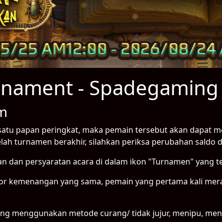
urnament - Spadegaming
m
i satu papan peringkat, maka pemain tersebut akan dapat 
lah turnamen berakhir, silahkan periksa perubahan saldo 
an dan persyaratan acara di dalam ikon "Turnamen" yang te
skor kemenangan yang sama, pemain yang pertama kali merai
 menggunakan metode curang/ tidak jujur, menipu, mengin