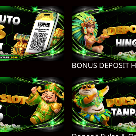
BONUS DEPOSIT H