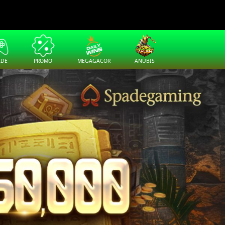
ADE
PROMO
MEGAGACOR
ANUBIS