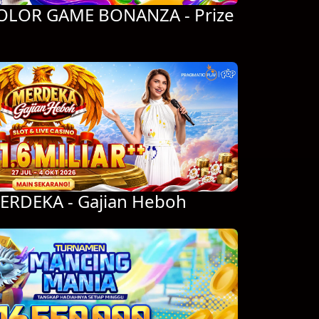
 COLOR GAME BONANZA - Prize
MERDEKA - Gajian Heboh