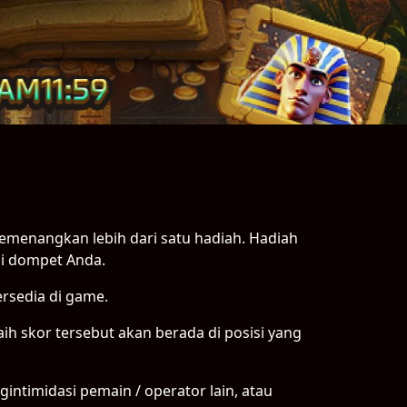
memenangkan lebih dari satu hadiah. Hadiah
di dompet Anda.
rsedia di game.
h skor tersebut akan berada di posisi yang
timidasi pemain / operator lain, atau