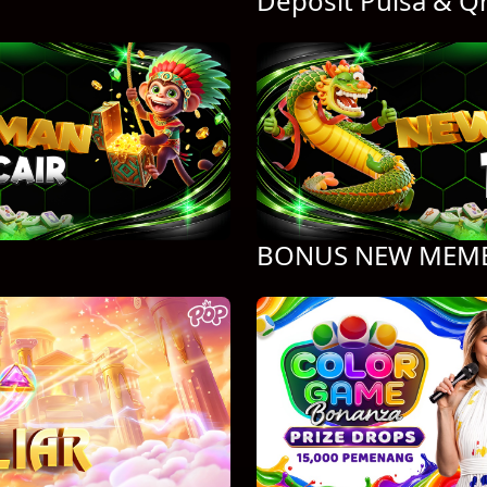
Deposit Pulsa & Qr
BONUS NEW MEMB