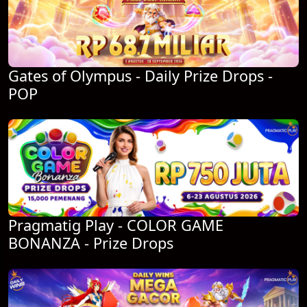
Gates of Olympus - Daily Prize Drops -
POP
Pragmatig Play - COLOR GAME
BONANZA - Prize Drops