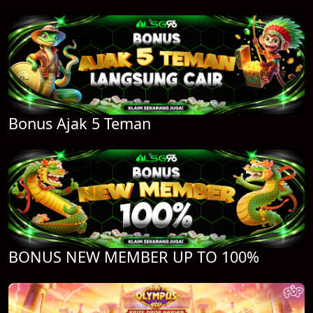
Bonus Ajak 5 Teman
BONUS NEW MEMBER UP TO 100%