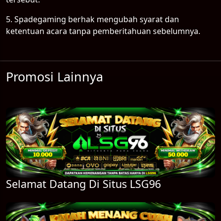
5. Spadegaming berhak mengubah syarat dan
ketentuan acara tanpa pemberitahuan sebelumnya.
Promosi Lainnya
Selamat Datang Di Situs LSG96