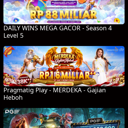
DAILY WINS MEGA GACOR - Season 4
Level 5
Pragmatig Play - MERDEKA - Gajian
Heboh