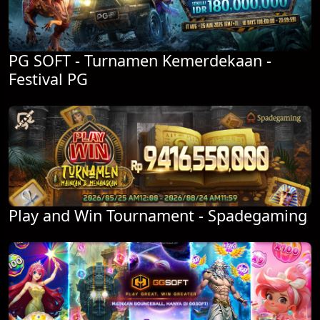
PG SOFT - Turnamen Kemerdekaan -
Festival PG
Play and Win Tournament - Spadegaming